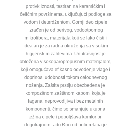
protivkliznosti, testiran na keramičkim i
čeličnim površinama, uključujući podloge sa
vodom i deterdžentom. Gornji deo cipele
izrađen je od perivog, vodootpornog
mikrofibera, materijala koji se lako čisti i
idealan je za radna okruženja sa visokim
higijenskim zahtevima. Unutrašnjost je
obložena visokoparopropusnim materijalom,
koji omogućava efikasno odvođenje vlage i
doprinosi udobnosti tokom celodnevnog
nošenja. Zaštita prstiju obezbeđena je
kompozitnom zaštitnom kapom, koja je
lagana, neprovodljiva i bez metalnih
komponenti, čime se smanjuje ukupna
težina cipele i poboljšava komfor pri
dugotrajnom radu.Đon od poliuretana je