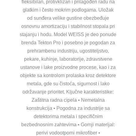
fleksibilan, protivklizan i prilagođen radu na
glatkim i često mokrim podlogama. Uložak
od sunđera velike gustine obezbeđuje
osnovnu amortizaciju i stabilnost stopala pri
stajanju i hodu. Model WEISS je deo ponude
brenda Tekton Pro i posebno je pogodan za
prehrambenu industriju, ugostiteljstvo,
pekare, kuhinje, laboratorije, zdravstvene
ustanove i lake proizvodne procese, kao i za
objekte sa kontrolom prolaska kroz detektore
metala, gde su čistoća, sigurnost i lako
održavanje prioritet. Ključne karakteristike:
Zaštitna radna cipela • Nemetalna
konstrukcija • Pogodna za industrije sa
detektorima metala i specifičnim
bezbednosnim zahtevima • Gornji materijal:
perivi vodootporni mikrofiber •