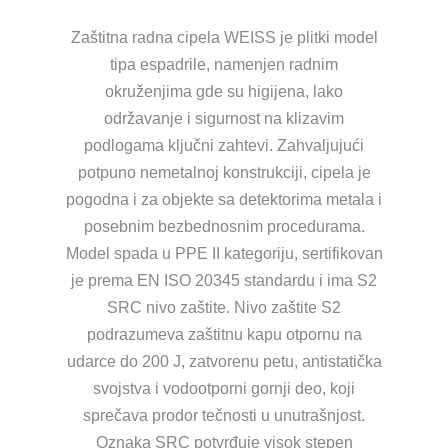
Zaštitna radna cipela WEISS je plitki model
tipa espadrile, namenjen radnim
okruženjima gde su higijena, lako
održavanje i sigurnost na klizavim
podlogama ključni zahtevi. Zahvaljujući
potpuno nemetalnoj konstrukciji, cipela je
pogodna i za objekte sa detektorima metala i
posebnim bezbednosnim procedurama.
Model spada u PPE II kategoriju, sertifikovan
je prema EN ISO 20345 standardu i ima S2
SRC nivo zaštite. Nivo zaštite S2
podrazumeva zaštitnu kapu otpornu na
udarce do 200 J, zatvorenu petu, antistatička
svojstva i vodootporni gornji deo, koji
sprečava prodor tečnosti u unutrašnjost.
Oznaka SRC potvrđuje visok stepen