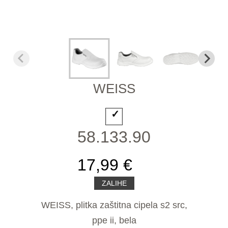
WEISS
58.133.90
17,99 €
ZALIHE
WEISS, plitka zaštitna cipela s2 src,
ppe ii, bela