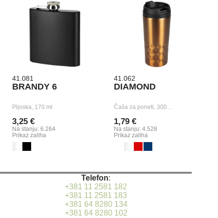
41.081
41.062
BRANDY 6
DIAMOND
Pljoska, 170 ml
Čaša za poneti, 300…
3,25 €
1,79 €
Na stanju: 6.264
Na stanju: 4.528
Prikaz zaliha
Prikaz zaliha
Telefon
:
+381 11 2581 182
+381 11 2581 183
+381 64 8280 134
+381 64 8280 102