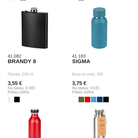
41.082
41.183
BRANDY 8
SIGMA
Pljoska, 230 ml
Boca za vodu, 350…
3,55 €
3,75 €
Na stanju: 9.585
Na stanju: 3.635
Prikaz zaliha
Prikaz zaliha