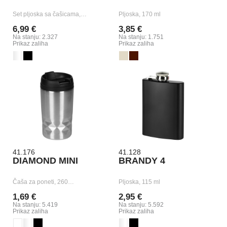
Set pljoska sa čašicama,…
Pljoska, 170 ml
6,99 €
3,85 €
Na stanju: 2.327
Na stanju: 1.751
Prikaz zaliha
Prikaz zaliha
41.176
41.128
DIAMOND MINI
BRANDY 4
Čaša za poneti, 260…
Pljoska, 115 ml
1,69 €
2,95 €
Na stanju: 5.419
Na stanju: 5.592
Prikaz zaliha
Prikaz zaliha