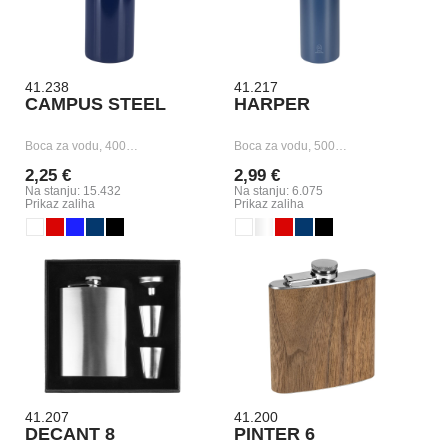
41.238
41.217
CAMPUS STEEL
HARPER
Boca za vodu, 400…
Boca za vodu, 500…
2,25 €
2,99 €
Na stanju: 15.432
Na stanju: 6.075
Prikaz zaliha
Prikaz zaliha
41.207
41.200
DECANT 8
PINTER 6