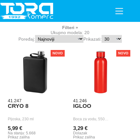
Skip
to
content
Filteri
Ukupno modela: 20
Poređaj:
Prikazati:
NOVO
NOVO
41.247
41.246
CRYO 8
IGLOO
Pljoska, 230 ml
Boca za vodu, 550…
5,99 €
3,29 €
Na stanju: 5.668
Dolazak
Prikaz zaliha
Prikaz zaliha