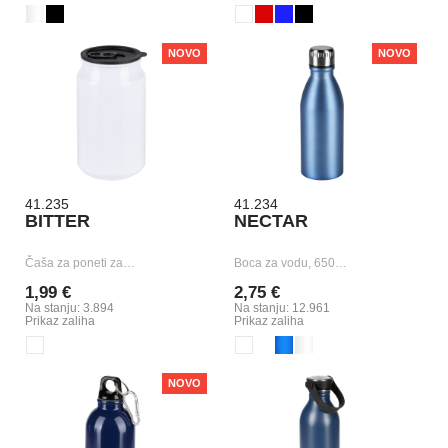
NOVO
NOVO
41.235
41.234
BITTER
NECTAR
Čaša za poneti za…
Boca za vodu, 650…
1,99 €
2,75 €
Na stanju: 3.894
Na stanju: 12.961
Prikaz zaliha
Prikaz zaliha
NOVO