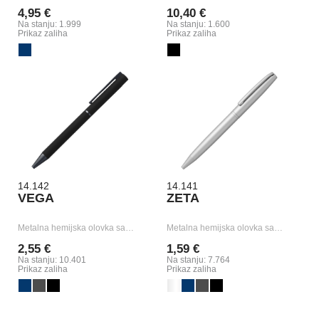
4,95 €
10,40 €
Na stanju: 1.999
Na stanju: 1.600
Prikaz zaliha
Prikaz zaliha
14.142
14.141
VEGA
ZETA
Metalna hemijska olovka sa…
Metalna hemijska olovka sa…
2,55 €
1,59 €
Na stanju: 10.401
Na stanju: 7.764
Prikaz zaliha
Prikaz zaliha