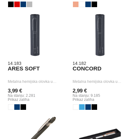
14.183
14.182
ARES SOFT
CONCORD
Metalna hemijska olovka u…
Metalna hemijska olovka u…
3,99 €
2,99 €
Na stanju: 2.281
Na stanju: 9.185
Prikaz zaliha
Prikaz zaliha