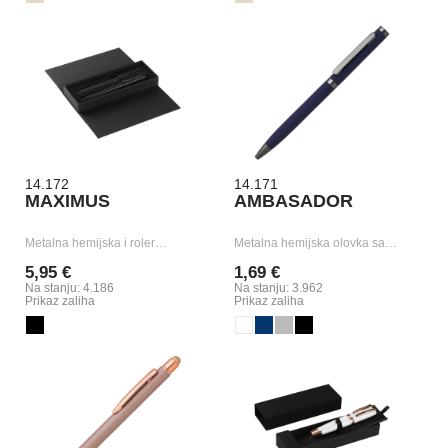
14.172
14.171
MAXIMUS
AMBASADOR
Metalna hemijska i roler…
Metalna hemijska olovka sa…
5,95 €
1,69 €
Na stanju: 4.186
Na stanju: 3.962
Prikaz zaliha
Prikaz zaliha