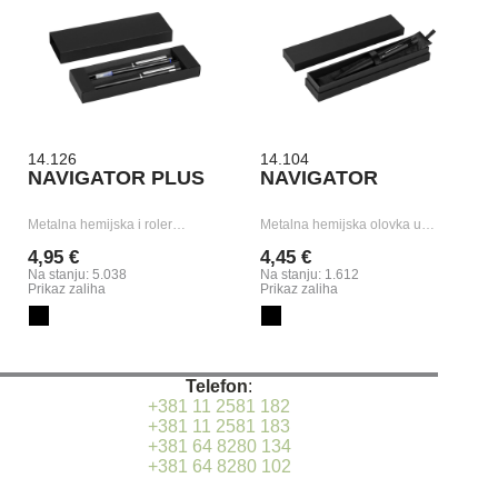
14.126
14.104
NAVIGATOR PLUS
NAVIGATOR
Metalna hemijska i roler…
Metalna hemijska olovka u…
4,95 €
4,45 €
Na stanju: 5.038
Na stanju: 1.612
Prikaz zaliha
Prikaz zaliha
Telefon
:
+381 11 2581 182
+381 11 2581 183
+381 64 8280 134
+381 64 8280 102