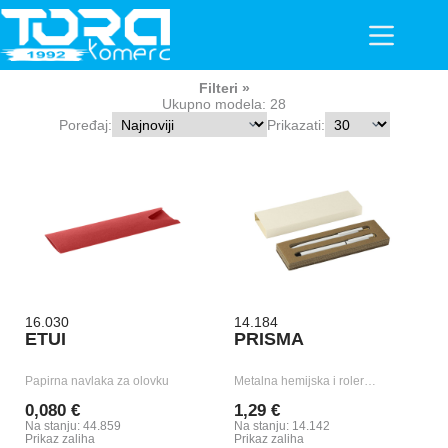
Skip
to
content
Filteri
Ukupno modela: 28
Poređaj:
Prikazati:
16.030
14.184
ETUI
PRISMA
Papirna navlaka za olovku
Metalna hemijska i roler…
0,080 €
1,29 €
Na stanju: 44.859
Na stanju: 14.142
Prikaz zaliha
Prikaz zaliha