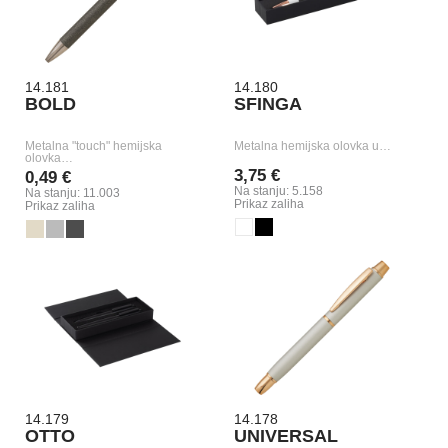
14.181
14.180
BOLD
SFINGA
Metalna "touch" hemijska
Metalna hemijska olovka u…
olovka…
3,75 €
0,49 €
Na stanju: 5.158
Na stanju: 11.003
Prikaz zaliha
Prikaz zaliha
14.179
14.178
OTTO
UNIVERSAL