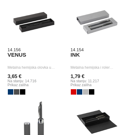
14.156
14.154
VENUS
INK
Metalna hemijska olovka u…
Metalna hemijska i roler…
3,65 €
1,79 €
Na stanju: 14.716
Na stanju: 11.217
Prikaz zaliha
Prikaz zaliha