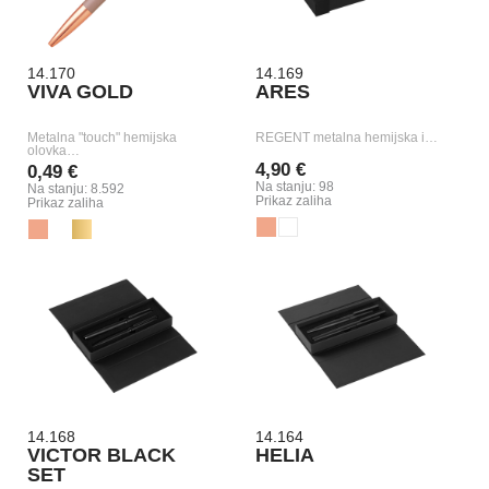
14.170
14.169
VIVA GOLD
ARES
Metalna "touch" hemijska
REGENT metalna hemijska i…
olovka…
4,90 €
0,49 €
Na stanju: 98
Na stanju: 8.592
Prikaz zaliha
Prikaz zaliha
14.168
14.164
VICTOR BLACK
HELIA
SET