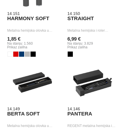
14.151
14.150
HARMONY SOFT
STRAIGHT
Metalna hemijska olovka u…
Metalna hemijska i roler…
1,85 €
6,99 €
Na stanju: 1.560
Na stanju: 3.829
Prikaz zaliha
Prikaz zaliha
14.149
14.146
BERTA SOFT
PANTERA
Metalna hemijska olovka u…
REGENT metalna hemijska i…