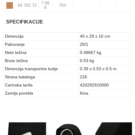
7,95
34.762.72
783
€
SPECIFIKACIJE
Dimenzija
40 x 29 x 10 cm
Pakovanje
20/1
Neto težina
0.48667 kg
Bruto težina
0.53 kg
Dimenzija transportne kutije
0.39 x 0.53 x 0.5 m
Strana kataloga
226
Carinska tarifa
420292910000
Zemlja porekla
Kina