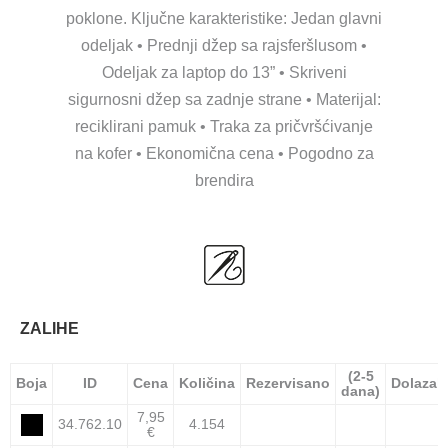
poklone. Ključne karakteristike: Jedan glavni
odeljak • Prednji džep sa rajsferšlusom •
Odeljak za laptop do 13” • Skriveni
sigurnosni džep sa zadnje strane • Materijal:
reciklirani pamuk • Traka za pričvršćivanje
na kofer • Ekonomična cena • Pogodno za
brendira
ZALIHE
(2-5
Boja
ID
Cena
Količina
Rezervisano
Dolazak
dana)
7,95
34.762.10
4.154
€