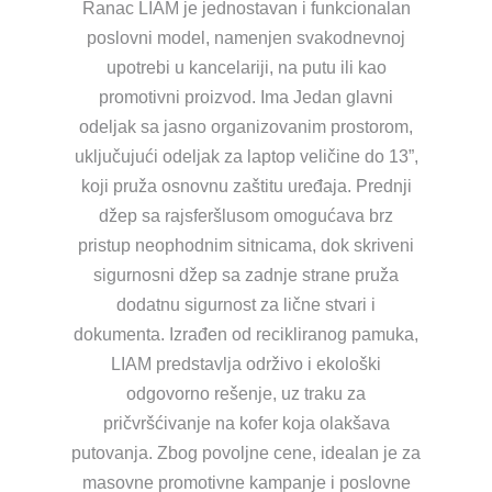
Ranac LIAM je jednostavan i funkcionalan
poslovni model, namenjen svakodnevnoj
upotrebi u kancelariji, na putu ili kao
promotivni proizvod. Ima Jedan glavni
odeljak sa jasno organizovanim prostorom,
uključujući odeljak za laptop veličine do 13”,
koji pruža osnovnu zaštitu uređaja. Prednji
džep sa rajsferšlusom omogućava brz
pristup neophodnim sitnicama, dok skriveni
sigurnosni džep sa zadnje strane pruža
dodatnu sigurnost za lične stvari i
dokumenta. Izrađen od recikliranog pamuka,
LIAM predstavlja održivo i ekološki
odgovorno rešenje, uz traku za
pričvršćivanje na kofer koja olakšava
putovanja. Zbog povoljne cene, idealan je za
masovne promotivne kampanje i poslovne