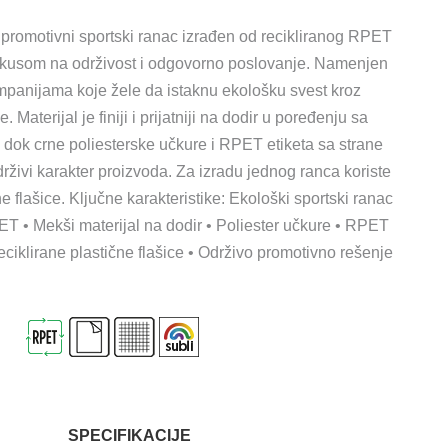
promotivni sportski ranac izrađen od recikliranog RPET
fokusom na održivost i odgovorno poslovanje. Namenjen
mpanijama koje žele da istaknu ekološku svest kroz
 Materijal je finiji i prijatniji na dodir u poređenju sa
 dok crne poliesterske učkure i RPET etiketa sa strane
živi karakter proizvoda. Za izradu jednog ranca koriste
čne flašice. Ključne karakteristike: Ekološki sportski ranac
PET • Mekši materijal na dodir • Poliester učkure • RPET
 reciklirane plastične flašice • Održivo promotivno rešenje
SPECIFIKACIJE