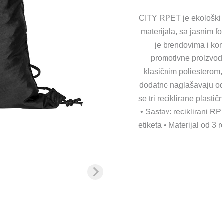
CITY RPET je ekološki 
materijala, sa jasnim 
je brendovima i ko
promotivne proizvode.
klasičnim poliesterom,
dodatno naglašavaju odr
se tri reciklirane plasti
• Sastav: reciklirani R
etiketa • Materijal od 3