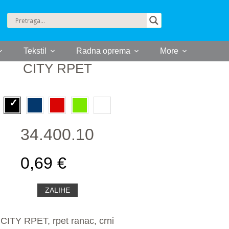
Tekstil
Radna oprema
More
CITY RPET
34.400.10
0,69 €
ZALIHE
CITY RPET, rpet ranac, crni