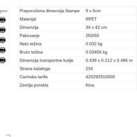
pec
Preporučena dimenzija štampe
9 x 5cm
Materijal
RPET
Dimenzija
34 x 42 cm
Pakovanje
250/50
Neto težina
0.032 kg
Bruto težina
0.03456 kg
Dimenzija transportne kutije
0.438 x 0.212 x 0.486 m
Strana kataloga
234
Carinska tarifa
420292910000
Zemlja porekla
Kina