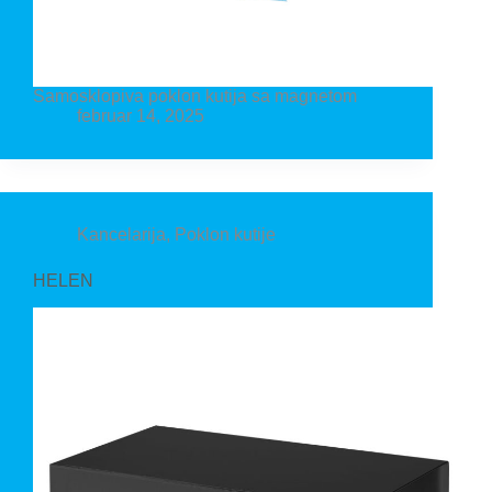
Samosklopiva poklon kutija sa magnetom
februar 14, 2025
Kancelarija
,
Poklon kutije
HELEN