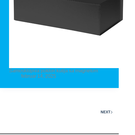
Samosklopiva poklon kutija sa magnetom
februar 14, 2025
NEXT