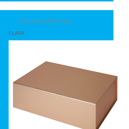
Kancelarija
,
Poklon kutije
CLARA