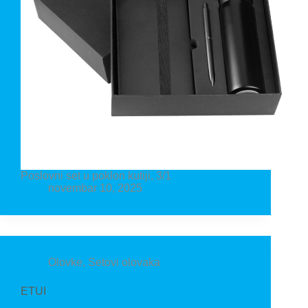
Poslovni set u poklon kutiji, 3/1
novembar 10, 2025
Olovke
,
Setovi olovaka
ETUI