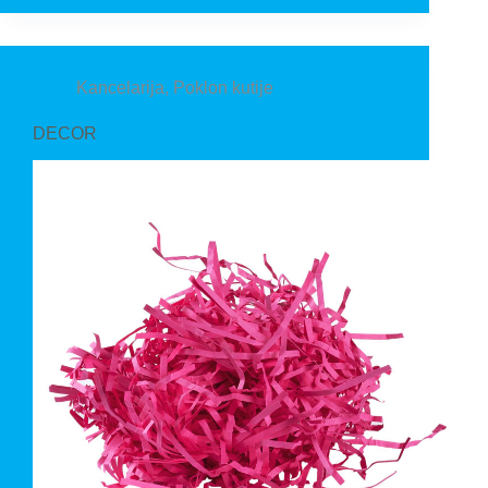
Kancelarija
,
Poklon kutije
DECOR