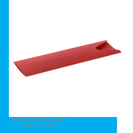
Papirna navlaka za olovku
oktobar 14, 2025