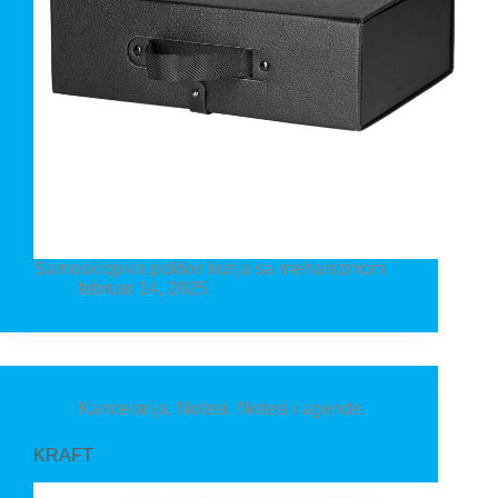
Samosklopiva poklon kutija sa mehanizmom
februar 14, 2025
Kancelarija
,
Notesi
,
Notesi i agende
KRAFT