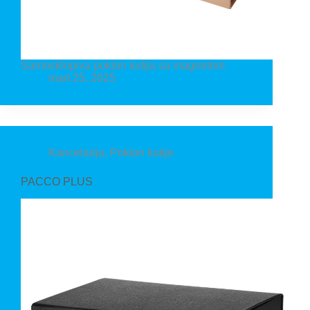
Samosklopiva poklon kutija sa magnetom
mart 25, 2025
Kancelarija
,
Poklon kutije
PACCO PLUS