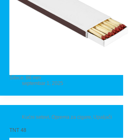
Šibice, 96 mm
septembar 1, 2025
Kućni setovi
,
Oprema za cigare
,
Upaljači
TNT 48