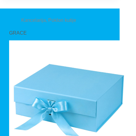
Kancelarija
,
Poklon kutije
GRACE