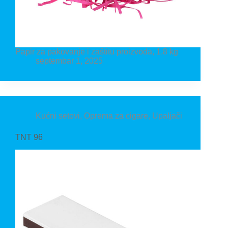
Papir za pakovanje i zaštitu proizvoda, 1.8 kg
septembar 1, 2025
Kućni setovi
,
Oprema za cigare
,
Upaljači
TNT 96