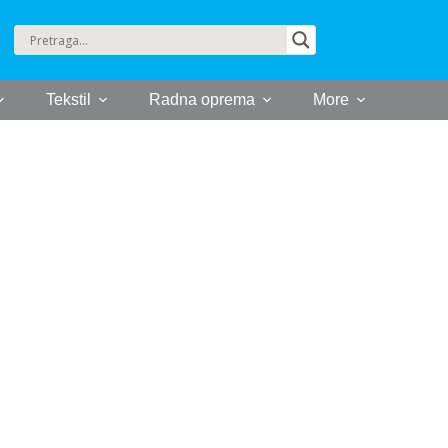
Tekstil
Radna oprema
More