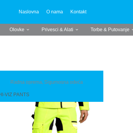
Naslovna
O nama
Kontakt
Olovke
Privesci & Alati
Torbe & Putovanje
Radna oprema
,
Sigurnosna odeća
HI-VIZ PANTS