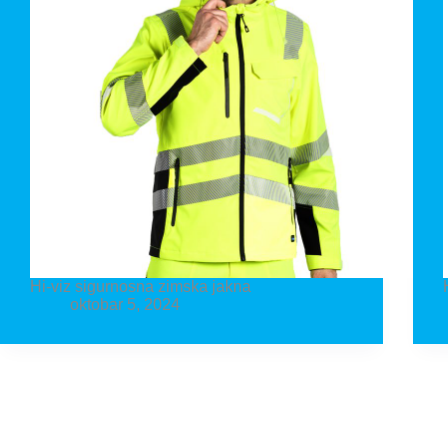
Hi-viz sigurnosna zimska jakna
oktobar 5, 2024