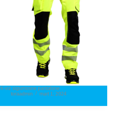
Hi-viz sigurnosne pantalone
toraadmin
mart 1, 2024