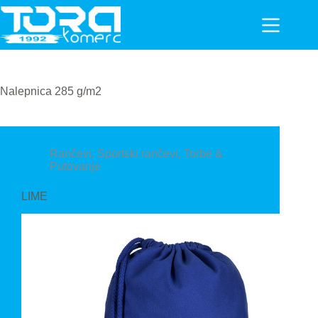
Skip
to
content
Nalepnica
285 g/m2
Rančevi
,
Sportski rančevi
,
Torbe &
Putovanje
LIME