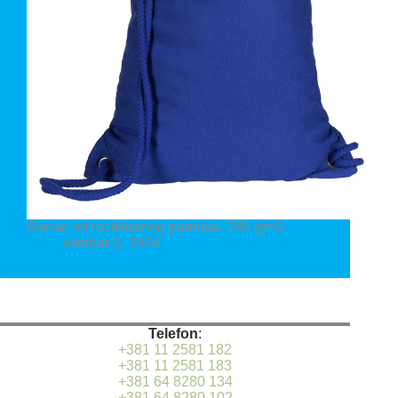
Ranac od recikliranog pamuka, 285 g/m2
oktobar 5, 2024
Telefon
:
+381 11 2581 182
+381 11 2581 183
+381 64 8280 134
+381 64 8280 102