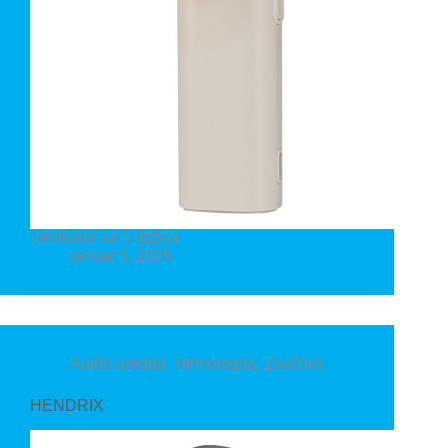
Ventilator sa 5 brzina
januar 5, 2026
Audio uređaji
,
Tehnologija
,
Zvučnici
HENDRIX