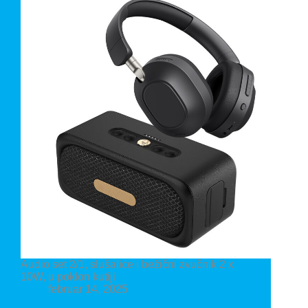
Audio set 2/1, slušalice i bežični zvučnik 2 x
10W, u poklon kutiji
februar 14, 2025