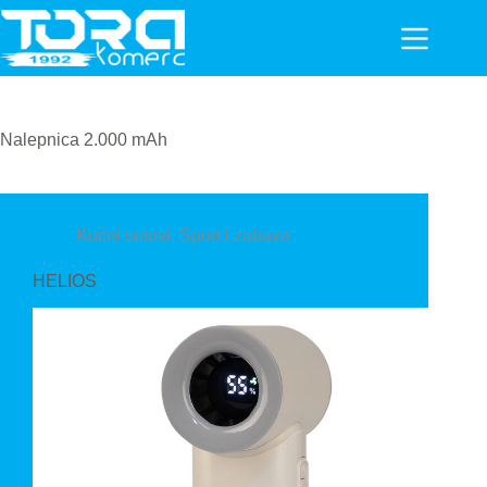
Skip
to
content
Nalepnica
2.000 mAh
Kućni setovi
,
Sport i zabava
HELIOS