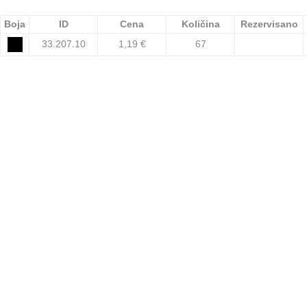
Boja
ID
Cena
Količina
Rezervisano
33.207.10
1,19 €
67