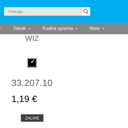
Tekstil
Radna oprema
More
WIZ
33.207.10
1,19 €
ZALIHE