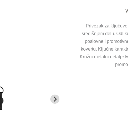
W
Privezak za ključeve
središnjem delu. Odlik
poslovne i promotivn
kovertu. Ključne karakte
Kružni metalni detalj •
promot