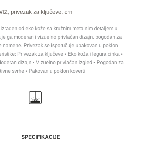
IZ, privezak za ključeve, crni
 izrađen od eko kože sa kružnim metalnim detaljem u
uje ga moderan i vizuelno privlačan dizajn, pogodan za
e namene. Privezak se isporučuje upakovan u poklon
ristike: Privezak za ključeve • Eko koža i legura cinka •
 Moderan dizajn • Vizuelno privlačan izgled • Pogodan za
ivne svrhe • Pakovan u poklon koverti
SPECIFIKACIJE