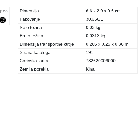
pec
Dimenzija
6.6 x 2.9 x 0.6 cm
Pakovanje
300/50/1
Neto težina
0.03 kg
Bruto težina
0.0313 kg
Dimenzija transportne kutije
0.205 x 0.25 x 0.36 m
Strana kataloga
191
Carinska tarifa
732620009000
Zemlja porekla
Kina