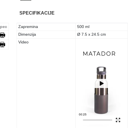
SPECIFIKACIJE
pec
Zapremina
500 ml
Dimenzija
Ø 7.5 x 24.5 cm
Video