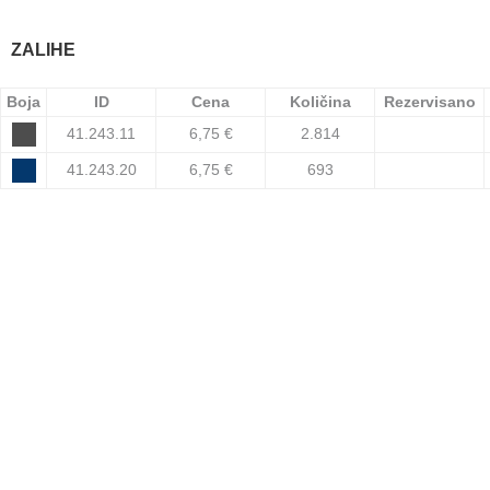
ZALIHE
Boja
ID
Cena
Količina
Rezervisano
41.243.11
6,75 €
2.814
41.243.20
6,75 €
693