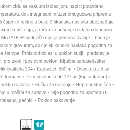
trukom zidu sa vakuum izolacijom, napici pouzdano
mperaturu, dok integrisani infuzer omogućava pripremu
li čajem direktno u boci. Silikonska navlaka obezbeđuje
 tokom korišćenja, a ručka za nošenje dodatno doprinosi
u. MATADOR nudi više opcija personalizacije – bocu je
erskom gravurom, dok je silikonska navlaka pogodna za
a štampe. Proizvod dolazi u poklon kutiji i predstavlja
i proizvod i poslovni poklon. Ključne karakteristike:
elik kvaliteta 304 • Kapacitet: 500 ml • Dvostruki zid sa
erformanse: Termoizolacija do 12 sati (toplo/hladno) •
ilikonska navlaka • Ručka za nošenje • Nepropustan čep •
nje u mašini za sudove • Nije pogodno za upotrebu u
otalasnoj pećnici • Poklon pakovanje