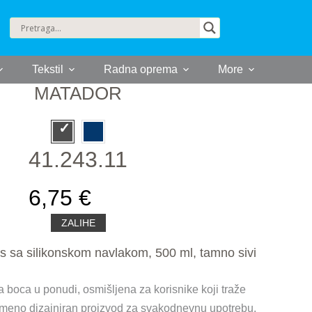
Tekstil
Radna oprema
More
MATADOR
41.243.11
6,75 €
ZALIHE
sa silikonskom navlakom, 500 ml, tamno sivi
oca u ponudi, osmišljena za korisnike koji traže
emeno dizajniran proizvod za svakodnevnu upotrebu.