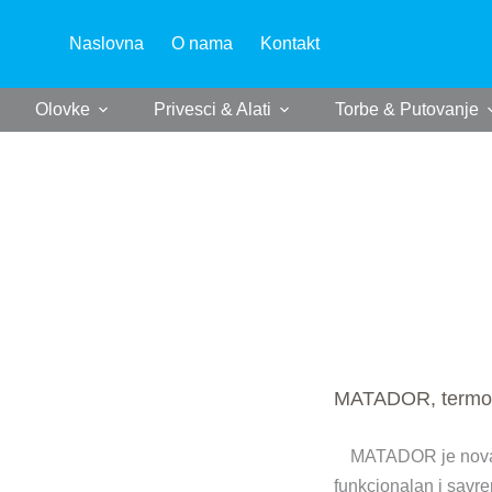
Naslovna
O nama
Kontakt
Olovke
Privesci & Alati
Torbe & Putovanje
MATADOR, termos 
MATADOR je nova b
funkcionalan i savr