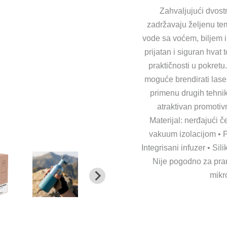
Zahvaljujući dvos
zadržavaju željenu te
vode sa voćem, biljem i
prijatan i siguran hvat
praktičnosti u pokret
moguće brendirati las
primenu drugih tehnik
atraktivan promotivn
Materijal: nerđajući č
vakuum izolacijom • P
Integrisani infuzer • S
Nije pogodno za pra
mikr