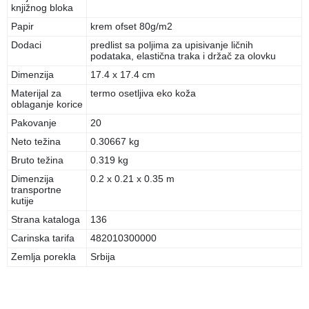
knjižnog bloka
Papir
krem ofset 80g/m2
Dodaci
predlist sa poljima za upisivanje ličnih
podataka, elastična traka i držač za olovku
Dimenzija
17.4 x 17.4 cm
Materijal za
termo osetljiva eko koža
oblaganje korice
Pakovanje
20
Neto težina
0.30667 kg
Bruto težina
0.319 kg
Dimenzija
0.2 x 0.21 x 0.35 m
transportne
kutije
Strana kataloga
136
Carinska tarifa
482010300000
Zemlja porekla
Srbija