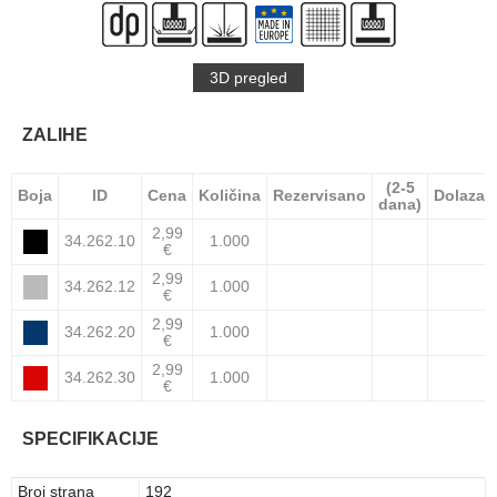
3D pregled
ZALIHE
(2-5
Boja
ID
Cena
Količina
Rezervisano
Dolazak
dana)
2,99
34.262.10
1.000
€
2,99
34.262.12
1.000
€
2,99
34.262.20
1.000
€
2,99
34.262.30
1.000
€
SPECIFIKACIJE
Broj strana
192