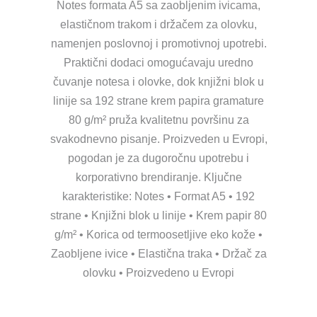
Notes formata A5 sa zaobljenim ivicama,
elastičnom trakom i držačem za olovku,
namenjen poslovnoj i promotivnoj upotrebi.
Praktični dodaci omogućavaju uredno
čuvanje notesa i olovke, dok knjižni blok u
linije sa 192 strane krem papira gramature
80 g/m² pruža kvalitetnu površinu za
svakodnevno pisanje. Proizveden u Evropi,
pogodan je za dugoročnu upotrebu i
korporativno brendiranje. Ključne
karakteristike: Notes • Format A5 • 192
strane • Knjižni blok u linije • Krem papir 80
g/m² • Korica od termoosetljive eko kože •
Zaobljene ivice • Elastična traka • Držač za
olovku • Proizvedeno u Evropi