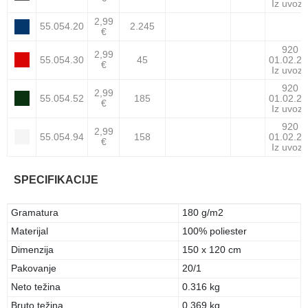
Iz uvoza
2,99
55.054.20
2.245
€
920
2,99
55.054.30
45
01.02.27
€
Iz uvoza
920
2,99
55.054.52
185
01.02.27
€
Iz uvoza
920
2,99
55.054.94
158
01.02.27
€
Iz uvoza
SPECIFIKACIJE
Gramatura
180 g/m2
Materijal
100% poliester
Dimenzija
150 x 120 cm
Pakovanje
20/1
Neto težina
0.316 kg
Bruto težina
0.369 kg