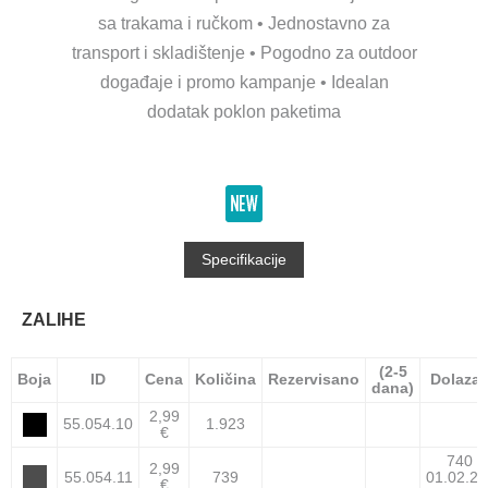
sa trakama i ručkom • Jednostavno za
transport i skladištenje • Pogodno za outdoor
događaje i promo kampanje • Idealan
dodatak poklon paketima
Specifikacije
ZALIHE
(2-5
Boja
ID
Cena
Količina
Rezervisano
Dolaza
dana)
2,99
55.054.10
1.923
€
740
2,99
55.054.11
739
01.02.27
€