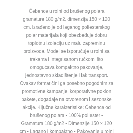
Ćebence u rolni od brušenog polara
gramature 180 g/m2, dimenzija 150 × 120
cm. Izrađeno je od laganog poliesterskog
polar materijala koji obezbeđuje dobru
toplotnu izolaciju uz malu zapreminu
proizvoda. Model se isporučuje u rolni sa
trakama i integrisanom ručkom, što
omogućava kompaktno pakovanje,
jednostavno skladištenje i lak transport.
Ovakav format čini ga posebno pogodnim za
promotivne kampanje, korporativne poklon
pakete, događaje na otvorenom i sezonske
akcije. Ključne karakteristike: Ćebence od
brušenog polara • 100% poliester •
Gramatura 180 g/m2 • Dimenzije 150 × 120
cm • Lagano i kompaktno • Pakovanje u rolni